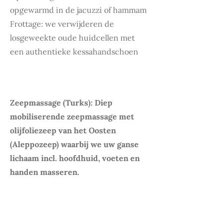
opgewarmd in de jacuzzi of hammam
Frottage: we verwijderen de
losgeweekte oude huidcellen met
een authentieke kessahandschoen
Deel 2: Zuiveren 60'
Zeepmassage (Turks): Diep
mobiliserende zeepmassage met
olijfoliezeep van het Oosten
(Aleppozeep) waarbij we uw ganse
lichaam incl. hoofdhuid, voeten en
handen masseren.
Deel 3: relax- en eetmoment '
60'