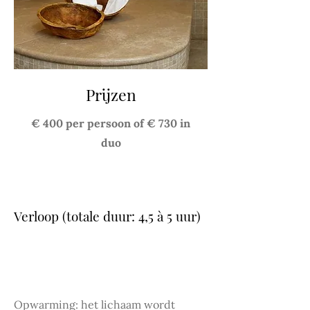
Prijzen
€ 400 per persoon of € 730 in
duo
Verloop (totale duur: 4,5 à 5 uur)
Deel 1: Opwarming lichaam 60' &
Scrub 30'
Opwarming: het lichaam wordt