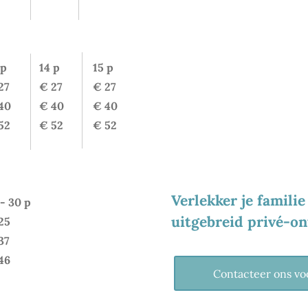
HET GREENHOUS
VOOR UW 
rs.)
 p
14 p
15 p
27
€ 27
€ 27
40
€ 40
€ 40
52
€ 52
€ 52
ers.)
Verlekker je famili
 - 30 p
uitgebreid privé-on
25
37
46
Contacteer ons vo