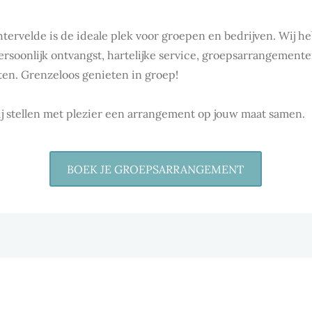
htervelde is de ideale plek voor groepen en bedrijven. Wij h
rsoonlijk ontvangst, hartelijke service, groepsarrangementen
eten. Grenzeloos genieten in groep!
 wij stellen met plezier een arrangement op jouw maat samen.
BOEK JE GROEPSARRANGEMENT
ANGEMENTEN VOOR
IN ALLE RUST EN 
UNA- & BADHUIS
EEN OPLEIDING GE