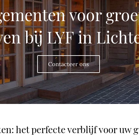
gementen voor groe
ven bij LYF in Licht
Contacteer ons
: het perfecte verblijf voor uw gr