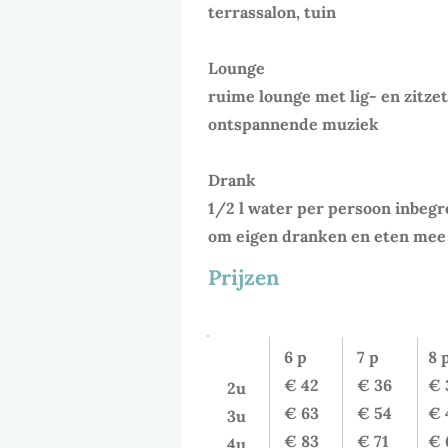
terrassalon, tuin
Lounge
ruime lounge met lig- en zitzete
ontspannende muziek
Drank
1/2 l water per persoon inbegr
om eigen dranken en eten mee 
Prijzen
Volwassenen
(prijzen/ 6-10 pe
6 p
7 p
8 
€ 42
€ 36
€ 
2u
€ 63
€ 54
€ 
3u
€ 83
€ 71
€ 
4u