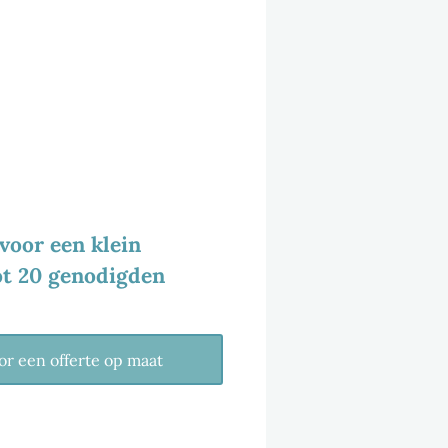
 HET KLEINE FEEST
voor een klein
tot 20 genodigden
or een offerte op maat