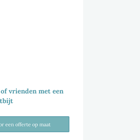
E ALS DROOMLOCATIE
PRIVÉ ONTBIJT
e of vrienden met een
tbijt
or een offerte op maat