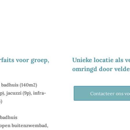
rfaits voor groep,
Unieke locatie als v
omringd door velde
n badhuis (140m2)
, jacuzzi (9p), infra-
Contacteer ons vo
4)
 badhuis
f open buitenzwembad,
HET GREENHOU