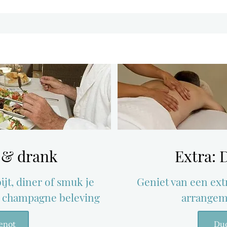
n & drank
Extra:
jt, diner of smuk je
Geniet van een ext
 champagne beleving
arrangeme
enot
Du