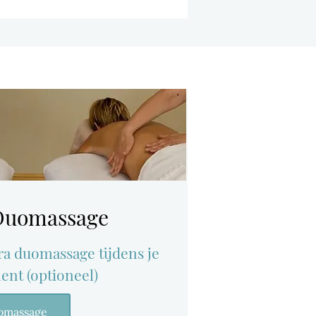
 Duomassage
ra duomassage tijdens je
nt (optioneel)
omassage