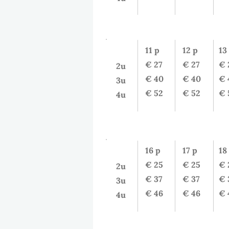
Volwassenen
(prijzen/ 11-15 pe
11 p
12 p
13
€ 27
€ 27
€ 
2u
€ 40
€ 40
€ 
3u
€ 52
€ 52
€ 
4u
Volwassenen
(prijzen/ 16-30 p
16 p
17 p
18
€ 25
€ 25
€ 
2u
€ 37
€ 37
€ 
3u
€ 46
€ 46
€ 
4u