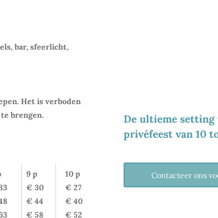
LOCATIE VOOR
ls, bar, sfeerlicht,
epen. Het is verboden
te brengen.
De ultieme setting 
privéfeest van 10 
rs.)
p
9 p
10 p
Contacteer ons vo
33
€ 30
€ 27
48
€ 44
€ 40
63
€ 58
€ 52