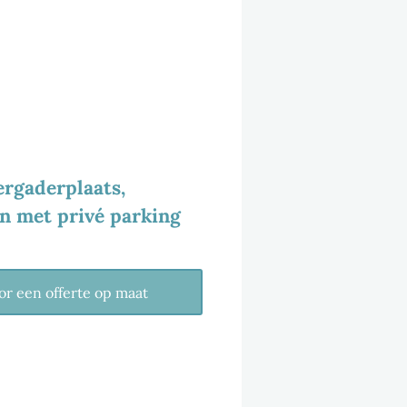
ergaderplaats,
n met privé parking
or een offerte op maat
SE ALS EEN UNIEKE