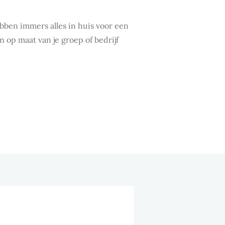
ebben immers alles in huis voor een
 op maat van je groep of bedrijf
PRIVACY VERGADEREN OF
VEN "EN PETIT COMITÉ"